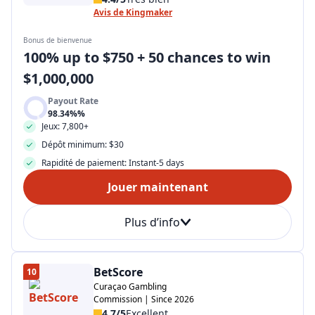
Avis de Kingmaker
Bonus de bienvenue
100% up to $750 + 50 chances to win 
$1,000,000
Payout Rate
98.34%%
Jeux: 7,800+
Dépôt minimum: $30
Rapidité de paiement: Instant-5 days
Jouer maintenant
Plus d’info
BetScore
10
Curaçao Gambling
Commission | Since 2026
4.7/5
Excellent