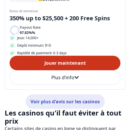
Bonus de bienvenue
350% up to $25,500 + 200 Free Spins
Payout Rate
97.82%%
Jeux: 14,000+
Dépôt minimum: $10
Rapidité de paiement: 0-3 days
Jouer maintenant
Plus d’info
Voir plus d'avis sur les casinos
Les casinos qu'il faut éviter à tout
prix
Certains sites de casino en ligne se distinguent par