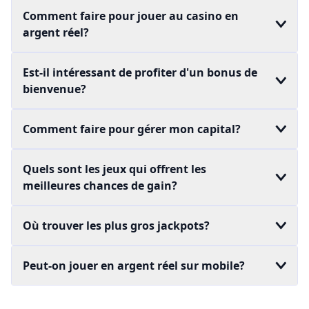
Comment faire pour jouer au casino en
argent réel?
Est-il intéressant de profiter d'un bonus de
bienvenue?
Comment faire pour gérer mon capital?
Quels sont les jeux qui offrent les
meilleures chances de gain?
Où trouver les plus gros jackpots?
Peut-on jouer en argent réel sur mobile?