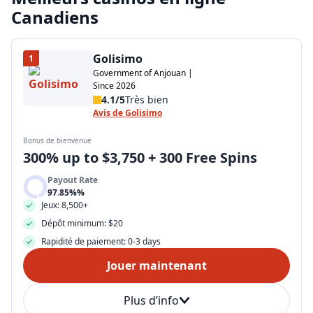
Canadiens
Golisimo
1
Government of Anjouan |
Since 2026
4.1/5
Très bien
Avis de Golisimo
Bonus de bienvenue
300% up to $3,750 + 300 Free Spins
Payout Rate
97.85%%
Jeux: 8,500+
Dépôt minimum: $20
Rapidité de paiement: 0-3 days
Jouer maintenant
Plus d’info