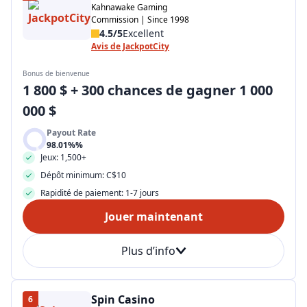
Kahnawake Gaming
Commission | Since 1998
4.5/5
Excellent
Avis de JackpotCity
Bonus de bienvenue
1 800 $ + 300 chances de gagner 1 000 
000 $
Payout Rate
98.01%%
Jeux: 1,500+
Dépôt minimum: C$10
Rapidité de paiement: 1-7 jours
Jouer maintenant
Plus d’info
Spin Casino
6