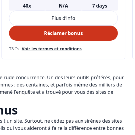
40x
N/A
7 days
Plus d’info
Réclamer bonus
T&Cs
Voir les termes et conditions
une rude concurrence. Un des leurs outils préférés, pour
sommes : des centaines, et parfois même des milliers de
 mené l'enquête et a trouvé pour vous des sites de
onus
sit un site. Surtout, ne cédez pas aux sirènes des sites
ils qui vous aideront à faire la différence entre bonnes