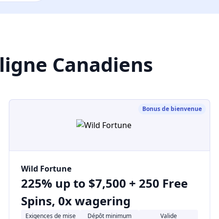
 ligne Canadiens
Bonus de bienvenue
Wild Fortune
225% up to $7,500 + 250 Free
Spins, 0x wagering
Exigences de mise
Dépôt minimum
Valide