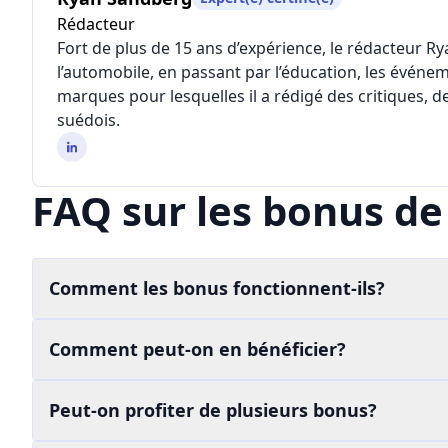
Rédacteur
Fort de plus de 15 ans d’expérience, le rédacteur Rya
l’automobile, en passant par l’éducation, les événeme
marques pour lesquelles il a rédigé des critiques, de
suédois.
FAQ sur les bonus de
Comment les bonus fonctionnent-ils?
Comment peut-on en bénéficier?
Peut-on profiter de plusieurs bonus?