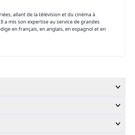
ées, allant de la télévision et du cinéma à
 Il a mis son expertise au service de grandes
rédige en français, en anglais, en espagnol et en